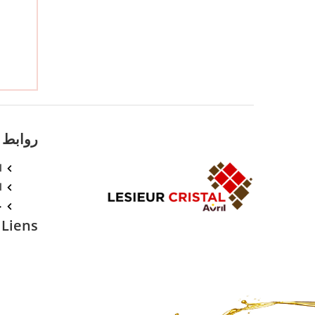
روابط
ا
ا
خ
Liens