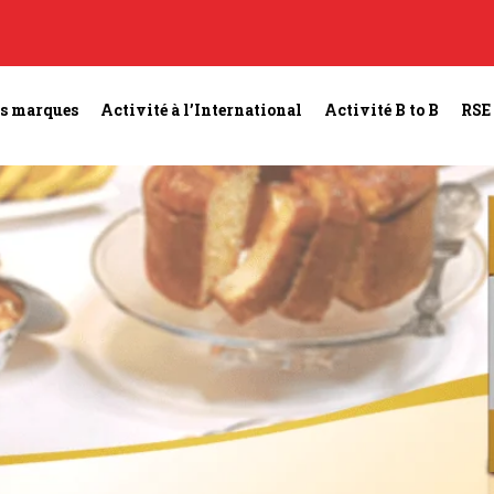
s marques
Activité à l’International
Activité B to B
RSE