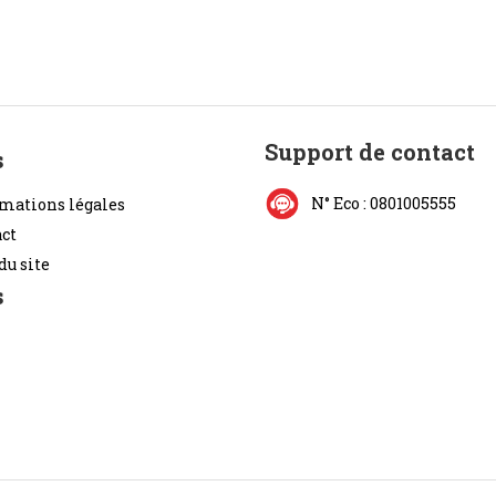
Support de contact
s
N° Eco : 0801005555
mations légales
ct
du site
s