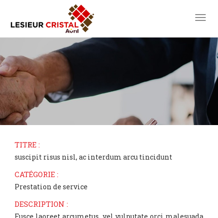
toggl
TITRE :
suscipit risus nisl, ac interdum arcu tincidunt
CATÉGORIE :
Prestation de service
DESCRIPTION :
Fusce laoreet arcumetus, vel vulputate orci malesuada