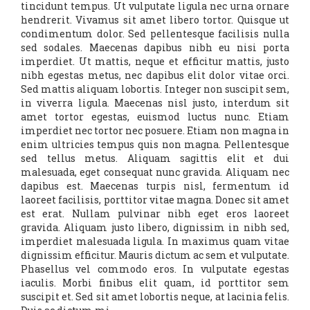
tincidunt tempus. Ut vulputate ligula nec urna ornare
hendrerit. Vivamus sit amet libero tortor. Quisque ut
condimentum dolor. Sed pellentesque facilisis nulla
sed sodales. Maecenas dapibus nibh eu nisi porta
imperdiet. Ut mattis, neque et efficitur mattis, justo
nibh egestas metus, nec dapibus elit dolor vitae orci.
Sed mattis aliquam lobortis. Integer non suscipit sem,
in viverra ligula. Maecenas nisl justo, interdum sit
amet tortor egestas, euismod luctus nunc. Etiam
imperdiet nec tortor nec posuere. Etiam non magna in
enim ultricies tempus quis non magna. Pellentesque
sed tellus metus. Aliquam sagittis elit et dui
malesuada, eget consequat nunc gravida. Aliquam nec
dapibus est. Maecenas turpis nisl, fermentum id
laoreet facilisis, porttitor vitae magna. Donec sit amet
est erat. Nullam pulvinar nibh eget eros laoreet
gravida. Aliquam justo libero, dignissim in nibh sed,
imperdiet malesuada ligula. In maximus quam vitae
dignissim efficitur. Mauris dictum ac sem et vulputate.
Phasellus vel commodo eros. In vulputate egestas
iaculis. Morbi finibus elit quam, id porttitor sem
suscipit et. Sed sit amet lobortis neque, at lacinia felis.