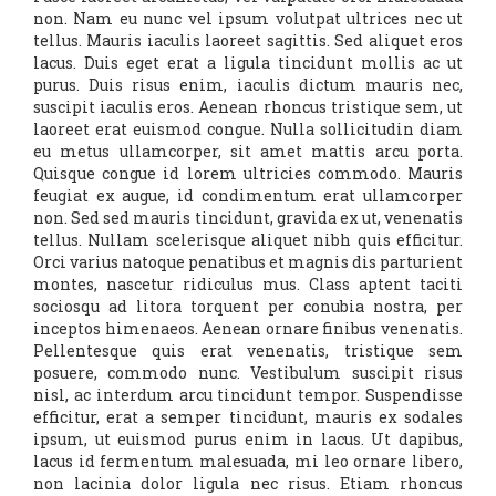
non. Nam eu nunc vel ipsum volutpat ultrices nec ut
tellus. Mauris iaculis laoreet sagittis. Sed aliquet eros
lacus. Duis eget erat a ligula tincidunt mollis ac ut
purus. Duis risus enim, iaculis dictum mauris nec,
suscipit iaculis eros. Aenean rhoncus tristique sem, ut
laoreet erat euismod congue. Nulla sollicitudin diam
eu metus ullamcorper, sit amet mattis arcu porta.
Quisque congue id lorem ultricies commodo. Mauris
feugiat ex augue, id condimentum erat ullamcorper
non. Sed sed mauris tincidunt, gravida ex ut, venenatis
tellus. Nullam scelerisque aliquet nibh quis efficitur.
Orci varius natoque penatibus et magnis dis parturient
montes, nascetur ridiculus mus. Class aptent taciti
sociosqu ad litora torquent per conubia nostra, per
inceptos himenaeos. Aenean ornare finibus venenatis.
Pellentesque quis erat venenatis, tristique sem
posuere, commodo nunc. Vestibulum suscipit risus
nisl, ac interdum arcu tincidunt tempor. Suspendisse
efficitur, erat a semper tincidunt, mauris ex sodales
ipsum, ut euismod purus enim in lacus. Ut dapibus,
lacus id fermentum malesuada, mi leo ornare libero,
non lacinia dolor ligula nec risus. Etiam rhoncus