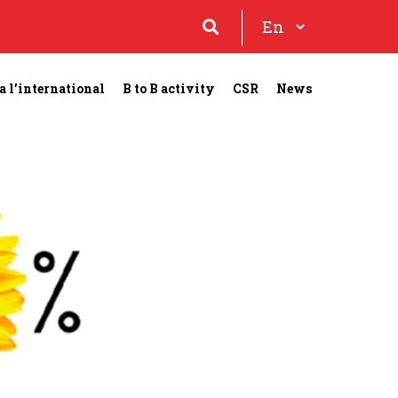
a l’international
B to B activity
CSR
News