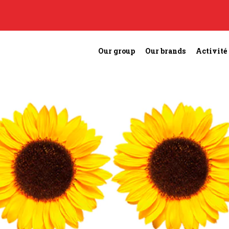
Our group
Our brands
Activité 