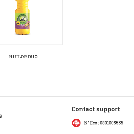
HUILOR DUO
Contact support
s
N° Eco : 0801005555